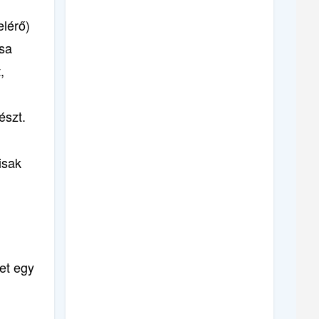
elérő)
ása
,
észt.
isak
et egy