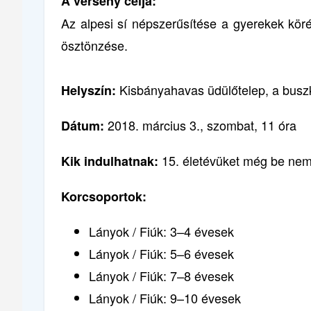
A verseny célja:
Az alpesi sí népszerűsítése a gyerekek kör
ösztönzése.
Kisbányahavas üdülőtelep, a buszk
Helyszín:
2018. március 3., szombat, 11 óra
Dátum:
15. életévüket még be nem 
Kik indulhatnak:
Korcsoportok:
Lányok / Fiúk: 3–4 évesek
Lányok / Fiúk: 5–6 évesek
Lányok / Fiúk: 7–8 évesek
Lányok / Fiúk: 9–10 évesek