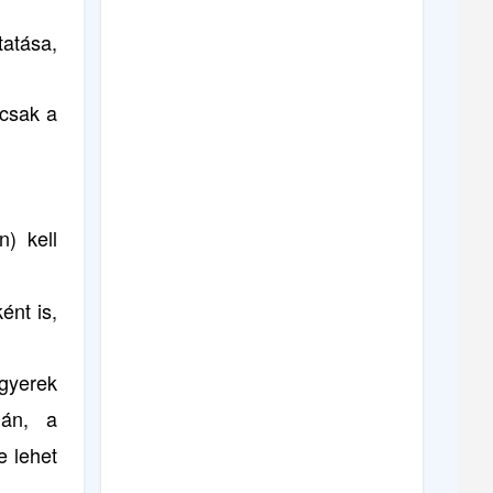
tatása,
(csak a
) kell
ént is,
gyerek
ján, a
e lehet