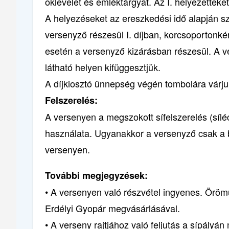
oklevelet és emléktárgyat. Az I. helyezetteke
A helyezéseket az ereszkedési idő alapján sz
versenyző részesül I. díjban, korcsoportonk
esetén a versenyző kizárásban részesül. A v
látható helyen kifüggesztjük.
A díjkiosztó ünnepség végén tombolára várju
Felszerelés:
A versenyen a megszokott sífelszerelés (síl
használata. Ugyanakkor a versenyző csak a be
versenyen.
További megjegyzések:
• A versenyen való részvétel ingyenes. Örö
Erdélyi Gyopár megvásárlásával.
• A verseny rajtjához való feljutás a sípályá