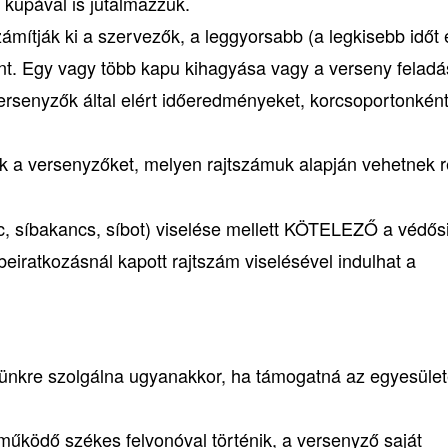
t kupával is jutalmazzuk.
ámítják ki a szervezők, a leggyorsabb (a legkisebb időt 
ént. Egy vagy több kapu kihagyása vagy a verseny felad
ersenyzők által elért időeredményeket, korcsoportonként
k a versenyzőket, melyen rajtszámuk alapján vehetnek r
éc, síbakancs, síbot) viselése mellett KÖTELEZŐ a védős
iratkozásnál kapott rajtszám viselésével indulhat a
münkre szolgálna ugyanakkor, ha támogatná az egyesület
n működő székes felvonóval történik, a versenyző saját