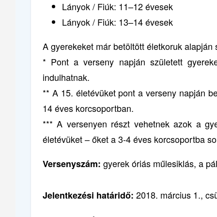
Lányok / Fiúk: 11–12 évesek
Lányok / Fiúk: 13–14 évesek
A gyerekeket már betöltött életkoruk alapján
* Pont a verseny napján született gyereke
indulhatnak.
** A 15. életévüket pont a verseny napján b
14 éves korcsoportban.
*** A versenyen részt vehetnek azok a gye
életévüket – őket a 3-4 éves korcsoportba sor
gyerek óriás műlesiklás, a pá
Versenyszám:
2018. március 1., csü
Jelentkezési határidő: