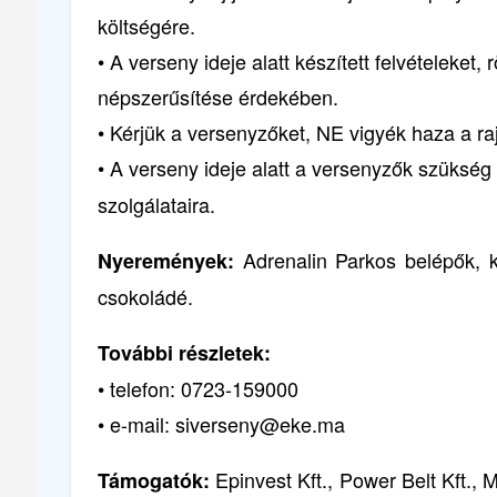
költségére.
• A verseny ideje alatt készített felvételeket
népszerűsítése érdekében.
• Kérjük a versenyzőket, NE vigyék haza a raj
• A verseny ideje alatt a versenyzők szüksé
szolgálataira.
Adrenalin Parkos belépők, k
Nyeremények:
csokoládé.
További részletek:
• telefon: 0723-159000
• e-mail: siverseny@eke.ma
Epinvest Kft., Power Belt Kft., 
Támogatók: