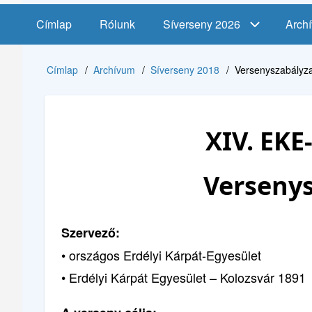
Main
Címlap
Rólunk
Síverseny 2026
Arch
navigation
Címlap
Archívum
Síverseny 2018
Versenyszabályza
Morzsa
XIV. EKE
Versenys
Szervező:
• országos Erdélyi Kárpát-Egyesület
• Erdélyi Kárpát Egyesület – Kolozsvár 1891