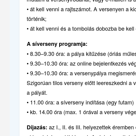
• át kell venni a rajtszámot. A versenyen a ki
történik;
• át kell venni és a tombolás dobozba be ke
A síverseny programja:
• 8.30–9.30 óra: a pálya kitűzése (óriás műles
• 9.30–10.30 óra: az online bejelentkezés vé
• 9.30–10.30 óra: a versenypálya megismerése 
Szigorúan tilos verseny előtt leereszkedni a ve
a pályát.
• 11.00 óra: a síverseny indítása (egy futam)
• kb. 14.00 óra (max. 1 órával a verseny vége
az I., II. és III. helyezettek éremb
Díjazás: