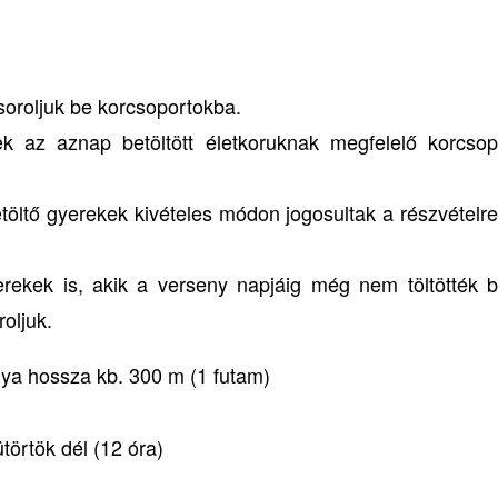
 soroljuk be korcsoportokba.
k az aznap betöltött életkoruknak megfelelő korcsop
etöltő gyerekek kivételes módon jogosultak a részvételr
rekek is, akik a verseny napjáig még nem töltötték b
oljuk.
lya hossza kb. 300 m (1 futam)
törtök dél (12 óra)