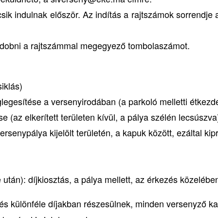
csik indulnak először. Az indítás a rajtszámok sorrendje 
ll dobni a rajtszámmal megegyező tombolaszámot.
iklás)
glegesítése a versenyirodában (a parkoló melletti étkez
(az elkerített területen kívül, a pálya szélén lecsúszva
rsenypálya kijelölt területén, a kapuk között, ezáltal kip
 után): díjkiosztás, a pálya mellett, az érkezés közelébe
en és különféle díjakban részesülnek, minden versenyző k