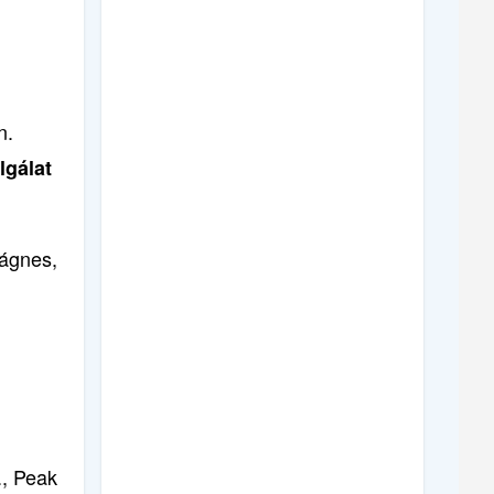
n.
lgálat
ágnes,
., Peak