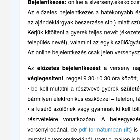
online a siverseny.ekekolozsv
Bejelentkezés:
Az előzetes bejelentkezés a hatékonyabb és
az ajándéktárgyak beszerzése stb.) miatt sz
Kérjük kitölteni a gyerek teljes nevét (ékezet
település nevét), valamint az egyik szülő/gyá
Az online bejelentkezés csak jelen versenys
Az
a verseny napj
előzetes bejelentkezést
, reggel 9.30-10.30 óra között
véglegesíteni
• be kell mutatni a résztvevő gyerek
szület
bármilyen elektronikus eszközzel – telefon, tá
• a kísérő szülőnek vagy gyámnak ki kell töl
részvételére vonatkozóan. A beleegyez
versenyirodánál, de
pdf formátumban (itt)
is 
mutatni a versenyirodánál, vagy e-mailen is