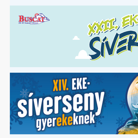
Ugrás
a
tartalomra