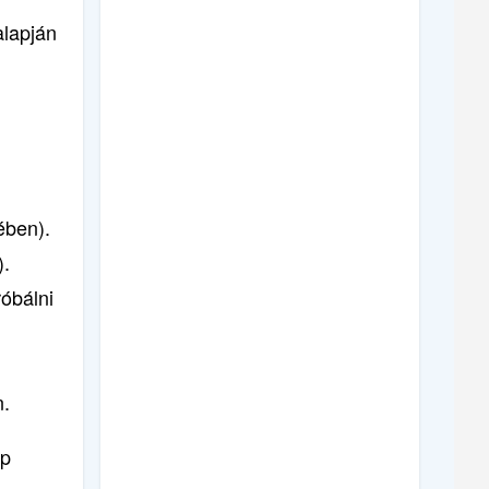
alapján
dében).
).
róbálni
n.
ap