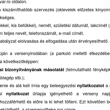
ar.ro oldalon.
 kiszámíthatóbb szervezés (oklevelek előzetes kinyom
ükséges.
ekkel, kis betűkkel), nemét, születési dátumát, lakcímét 
m teljes nevét, telefonszámát, e-mail címét.
zabályzat elolvasása és elfogadása után érvényesíthető.
án a versenyirodában (a parkoló melletti étkezdében
, a következőképpen:
(felmutatható fényképk
ési bizonyítványának másolatát
blagép stb.);
tenie és alá kell írnia egy beleegyezési
a 
nyilatkozatot
ési
űrlapja igényelhető a verseny nap
nyilatkozat
hozzáférhető és előre is ki lehet tölteni. Ezt követően b
 beküldhető, a siverseny@eke.ma címre.