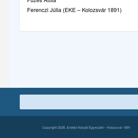
Ferenczi Júlia (EKE – Kolozsvár 1891)
Copyright 2026, Erdélyi Kárpát Egyesület – Kolozsvár 1891