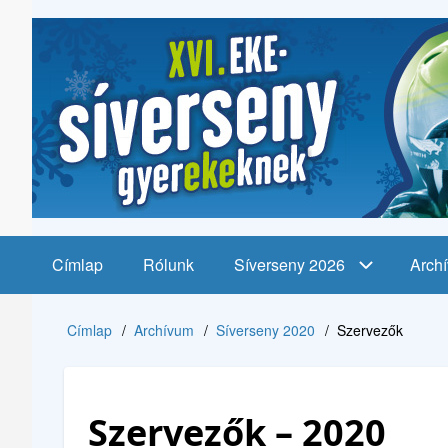
Ugrás
a
tartalomra
Main
Címlap
Rólunk
Síverseny 2026
Arch
navigation
Címlap
Archívum
Síverseny 2020
Szervezők
Morzsa
Szervezők – 2020