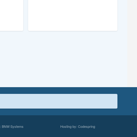
y: BNW Systems
Hosting by:
Codespring