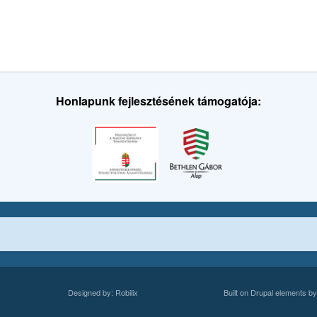
Honlapunk fejlesztésének támogatója:
Designed by:
Robilix
Built on
Drupal
elements b