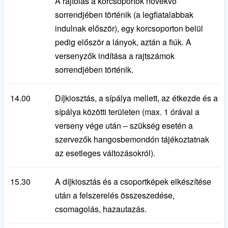
A rajtolás a korcsoportok növekvő
sorrendjében történik (a legfiatalabbak
indulnak először), egy korcsoporton belül
pedig először a lányok, aztán a fiúk. A
versenyzők indítása a rajtszámok
sorrendjében történik.
14.00
Díjkiosztás, a sípálya mellett, az étkezde és a
sípálya közötti területen (max. 1 órával a
verseny vége után – szükség esetén a
szervezők hangosbemondón tájékoztatnak
az esetleges változásokról).
15.30
A díjkiosztás és a csoportképek elkészítése
után a felszerelés összeszedése,
csomagolás, hazautazás.