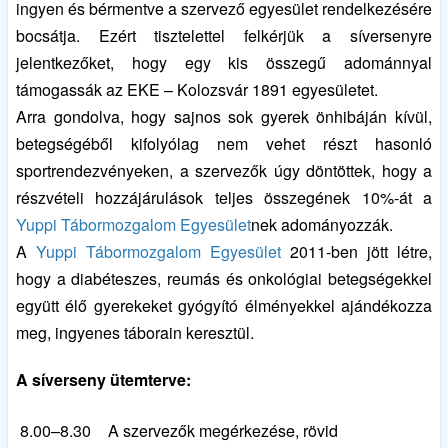
ingyen és bérmentve a szervező egyesület rendelkezésére
bocsátja. Ezért tisztelettel felkérjük a síversenyre
jelentkezőket, hogy egy kis összegű adománnyal
támogassák az EKE – Kolozsvár 1891 egyesületet.
Arra gondolva, hogy sajnos sok gyerek önhibáján kívül,
betegségéből kifolyólag nem vehet részt hasonló
sportrendezvényeken, a szervezők úgy döntöttek, hogy a
részvételi hozzájárulások teljes összegének 10%-át a
Yuppi Tábormozgalom Egyesület
nek adományozzák.
A
Yuppi Tábormozgalom Egyesület
2011-ben jött létre,
hogy a diabéteszes, reumás és onkológiai betegségekkel
együtt élő gyerekeket gyógyító élményekkel ajándékozza
meg, ingyenes táborain keresztül.
A síverseny ütemterve:
8.00–8.30
A szervezők megérkezése, rövid