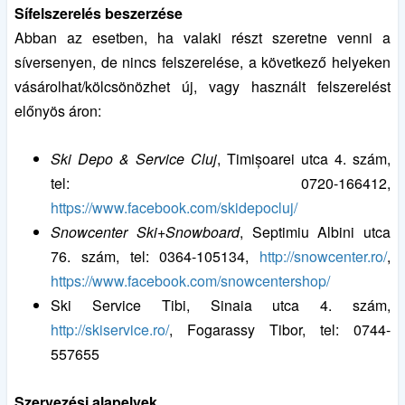
Sífelszerelés beszerzése
Abban az esetben, ha valaki részt szeretne venni a
síversenyen, de nincs felszerelése, a következő helyeken
vásárolhat/kölcsönözhet új, vagy használt felszerelést
előnyös áron:
Ski Depo & Service Cluj
, Timișoarei utca 4. szám,
tel: 0720-166412,
https://www.facebook.com/skidepocluj/
Snowcenter Ski+Snowboard
, Septimiu Albini utca
76. szám, tel: 0364-105134,
http://snowcenter.ro/
,
https://www.facebook.com/snowcentershop/
Ski Service Tibi, Sinaia utca 4. szám,
http://skiservice.ro/
, Fogarassy Tibor, tel: 0744-
557655
Szervezési alapelvek