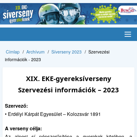
Ugrás
a
tartalomra
Main
Címlap
Archívum
Síverseny 2023
Szervezési
Morzsa
navigation
információk - 2023
XIX. EKE-gyereksíverseny
Szervezési információk – 2023
Szervező:
• Erdélyi Kárpát Egyesület – Kolozsvár 1891
A vers
eny célja:
Az alpesi sí népszerűsítése a gyerekek körében, a