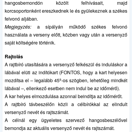
hangosbemondón közölt felhívásait, majd
korcsoportonként ereszkednek le és gyülekeznek a székes
felvonó aljában.
Megjegyzés:
a sípályán működő székes felvonó
használata a verseny előtt, közben vagy után a versenyző
saját költségére történik.
Rajtolás
A rajtbíró utasítására a versenyző felkészül és induláskor a
lábával elüti az indítókart (FONTOS, hogy a kart helyesen
mozdítsa el – legalább 45º-os szögben, lehetőleg mindkét
lábával –, ellenkező esetben nem indul be az időmérő).
A kar helyes elmozdulása azonnal beindítja az időmérőt.
A rajtbíró távbeszélőn közli a célbírókkal az elindult
versenyző nevét és rajtszámát.
A célnál egy ügyeletes szervező hangosbeszélővel
bemondja az aktuális versenyző nevét és rajtszámát.