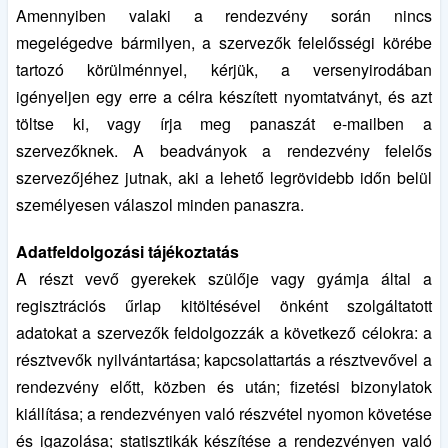
Amennyiben valaki a rendezvény során nincs
megelégedve bármilyen, a szervezők felelősségi körébe
tartozó körülménnyel, kérjük, a versenyirodában
igényeljen egy erre a célra készített nyomtatványt, és azt
töltse ki, vagy írja meg panaszát e-mailben a
szervezőknek. A beadványok a rendezvény felelős
szervezőjéhez jutnak, aki a lehető legrövidebb időn belül
személyesen válaszol minden panaszra.
Adatfeldolgozási tájékoztatás
A részt vevő gyerekek szülője vagy gyámja által a
regisztrációs űrlap kitöltésével önként szolgáltatott
adatokat a szervezők feldolgozzák a következő célokra: a
résztvevők nyilvántartása; kapcsolattartás a résztvevővel a
rendezvény előtt, közben és után; fizetési bizonylatok
kiállítása; a rendezvényen való részvétel nyomon követése
és igazolása; statisztikák készítése a rendezvényen való