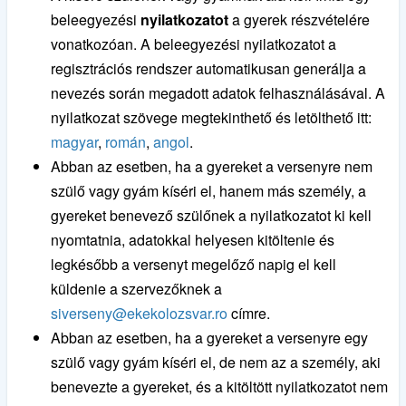
beleegyezési
nyilatkozatot
a gyerek részvételére
vonatkozóan. A beleegyezési nyilatkozatot a
regisztrációs rendszer automatikusan generálja a
nevezés során megadott adatok felhasználásával. A
nyilatkozat szövege megtekinthető és letölthető itt:
magyar
,
román
,
angol
.
Abban az esetben, ha a gyereket a versenyre nem
szülő vagy gyám kíséri el, hanem más személy, a
gyereket benevező szülőnek a nyilatkozatot ki kell
nyomtatnia, adatokkal helyesen kitöltenie és
legkésőbb a versenyt megelőző napig el kell
küldenie a szervezőknek a
siverseny@ekekolozsvar.ro
címre.
Abban az esetben, ha a gyereket a versenyre egy
szülő vagy gyám kíséri el, de nem az a személy, aki
benevezte a gyereket, és a kitöltött nyilatkozatot nem