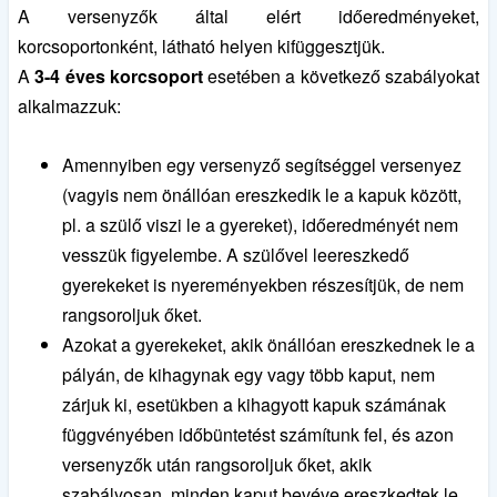
A versenyzők által elért időeredményeket,
korcsoportonként, látható helyen kifüggesztjük.
A
3-4 éves korcsoport
esetében a következő szabályokat
alkalmazzuk:
Amennyiben egy versenyző segítséggel versenyez
(vagyis nem önállóan ereszkedik le a kapuk között,
pl. a szülő viszi le a gyereket), időeredményét nem
vesszük figyelembe. A szülővel leereszkedő
gyerekeket is nyereményekben részesítjük, de nem
rangsoroljuk őket.
Azokat a gyerekeket, akik önállóan ereszkednek le a
pályán, de kihagynak egy vagy több kaput, nem
zárjuk ki, esetükben a kihagyott kapuk számának
függvényében időbüntetést számítunk fel, és azon
versenyzők után rangsoroljuk őket, akik
szabályosan, minden kaput bevéve ereszkedtek le.