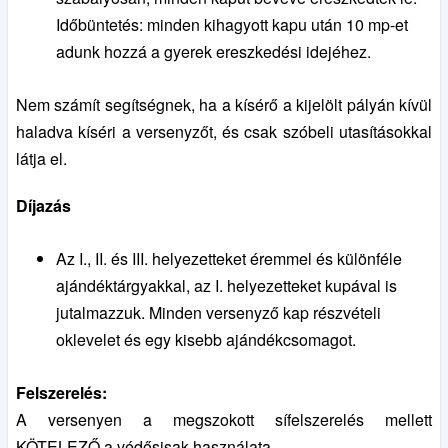
Időbüntetés: minden kihagyott kapu után 10 mp-et
adunk hozzá a gyerek ereszkedési idejéhez.
Nem számít segítségnek, ha a kísérő a kijelölt pályán kívül
haladva kíséri a versenyzőt, és csak szóbeli utasításokkal
látja el.
Díjazás
Az I., II. és III. helyezetteket éremmel és különféle
ajándéktárgyakkal, az I. helyezetteket kupával is
jutalmazzuk. Minden versenyző kap részvételi
oklevelet és egy kisebb ajándékcsomagot.
Felszerelés:
A versenyen a megszokott sífelszerelés mellett
KÖTELEZŐ a védősisak használata.