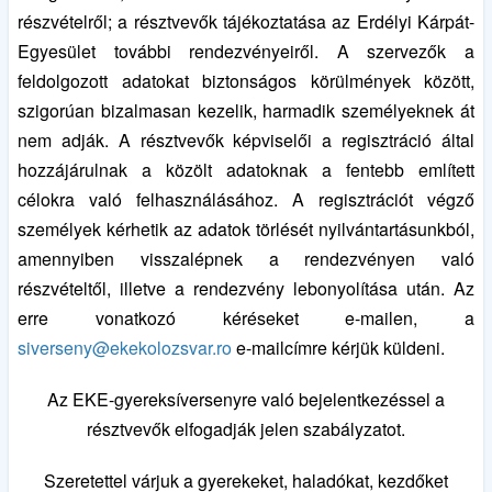
részvételről; a résztvevők tájékoztatása az Erdélyi Kárpát-
Egyesület további rendezvényeiről. A szervezők a
feldolgozott adatokat biztonságos körülmények között,
szigorúan bizalmasan kezelik, harmadik személyeknek át
nem adják. A résztvevők képviselői a regisztráció által
hozzájárulnak a közölt adatoknak a fentebb említett
célokra való felhasználásához. A regisztrációt végző
személyek kérhetik az adatok törlését nyilvántartásunkból,
amennyiben visszalépnek a rendezvényen való
részvételtől, illetve a rendezvény lebonyolítása után. Az
erre vonatkozó kéréseket e-mailen, a
siverseny@ekekolozsvar.ro
e-mailcímre kérjük küldeni.
Az EKE-gyereksíversenyre való bejelentkezéssel a
résztvevők elfogadják jelen szabályzatot.
Szeretettel várjuk a gyerekeket, haladókat, kezdőket