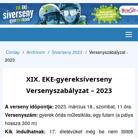
Ugrás
a
tartalomra
Main
Címlap
Archívum
Síverseny 2023
Versenyszabályzat -
Morzsa
navigation
2023
XIX. EKE-gyereksíverseny
Versenyszabályzat – 2023
A verseny időpontja:
2023. március 18., szombat, 11 óra.
Versenyszám:
gyerek óriás műlesiklás, egy futam (a pálya
hossza 300 m)
Kik indulhatnak:
17. életévüket még be nem töltött