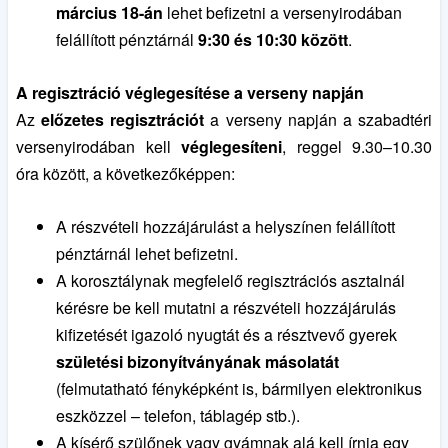
március 18-án
lehet befizetni a versenyirodában
felállított pénztárnál
9:30 és 10:30 között
.
A regisztráció véglegesítése a verseny napján
Az
előzetes regisztrációt
a verseny napján a szabadtéri
versenyirodában kell
véglegesíteni
, reggel 9.30–10.30
óra között, a következőképpen:
A részvételi hozzájárulást a helyszínen felállított
pénztárnál lehet befizetni.
A korosztálynak megfelelő regisztrációs asztalnál
kérésre be kell mutatni a részvételi hozzájárulás
kifizetését igazoló nyugtát és a résztvevő gyerek
születési bizonyítványának másolatát
(felmutatható fényképként is, bármilyen elektronikus
eszközzel – telefon, táblagép stb.).
A kísérő szülőnek vagy gyámnak alá kell írnia egy