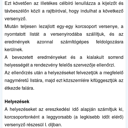
Ezt követően az illetékes célbíró lenullázza a kijelzőt és
távbeszélőn közli a rajtbíróval, hogy indulhat a következő
versenyző.
Miután teljesen lezajlott egy-egy korcsoport versenye, a
nyomtatott listát a versenyirodába szállítjuk, és az
eredmények azonnal számítógépes feldolgozásra
kerülnek.
A bevezetett eredményeket és a kialakult sorrend
helyességét a rendezvény felelős szervezője ellenőrzi.
Az ellenőrzés után a helyezéseket felvezetjük a megfelelő
nagyméretű listára, majd ezt közszemlére kifüggesztjük az
étkezde falára.
Helyezések
A helyezéseket az ereszkedési idő alapján számítjuk ki,
korcsoportonként a leggyorsabb (a legkisebb időt elérő)
versenyző részesül I. díjban.