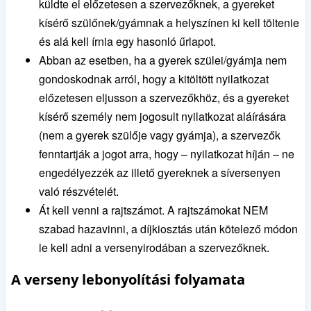
küldte el előzetesen a szervezőknek, a gyereket
kísérő szülőnek/gyámnak a helyszínen ki kell töltenie
és alá kell írnia egy hasonló űrlapot.
Abban az esetben, ha a gyerek szülei/gyámja nem
gondoskodnak arról, hogy a kitöltött nyilatkozat
előzetesen eljusson a szervezőkhöz, és a gyereket
kísérő személy nem jogosult nyilatkozat aláírására
(nem a gyerek szülője vagy gyámja), a szervezők
fenntartják a jogot arra, hogy – nyilatkozat híján – ne
engedélyezzék az illető gyereknek a síversenyen
való részvételét.
Át kell venni a rajtszámot. A rajtszámokat NEM
szabad hazavinni, a díjkiosztás után kötelező módon
le kell adni a versenyirodában a szervezőknek.
A verseny lebonyolítási folyamata