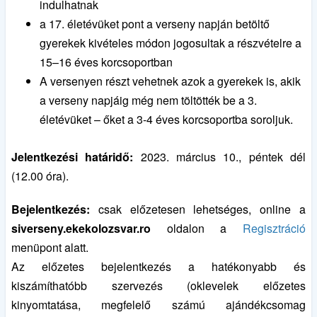
indulhatnak
a 17. életévüket pont a verseny napján betöltő
gyerekek kivételes módon jogosultak a részvételre a
15–16 éves korcsoportban
A versenyen részt vehetnek azok a gyerekek is, akik
a verseny napjáig még nem töltötték be a 3.
életévüket – őket a 3-4 éves korcsoportba soroljuk.
Jelentkezési határidő:
2023. március 10., péntek dél
(12.00 óra).
Bejelentkezés:
csak előzetesen lehetséges, online a
siverseny.ekekolozsvar.ro
oldalon a
Regisztráció
menüpont alatt.
Az előzetes bejelentkezés a hatékonyabb és
kiszámíthatóbb szervezés (oklevelek előzetes
kinyomtatása, megfelelő számú ajándékcsomag