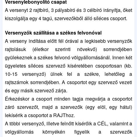
Versenylebonyolító csapat
A versenyt 2 rajtbíró, 3 pályabíró és 3 célbíró irányítja, őket
kiszolgálja egy 4 tagú, szervezőkből álló síléces csoport.
Versenyzők szállítása a székes felvonóval
A verseny indítása előtt fél órával a legkisebb versenyzők
rajtolásuk (életkor szerinti növekvő) sorrendjében
gyülekeznek a székes felvonó völgyállomásánál. Innen két
ügyeletes síléces szervező kíséretében csoportosan (kb.
10-15 versenyző) ülnek fel a székre, lehetőleg a
rajtszámok sorrendjében. A csoportot egy szervező vezeti
és egy másik szervező zárja.
Érkezéskor a csoport minden tagja megvárja a csoportot
záró szervezőt, majd a szervezők (egy elöl, egy hátul)
lekísérik a csoportot a RAJThoz.
A többi versenyző, illetve felnőtt kísérőik a CÉL, valamint a
völgyállomás környékén figyelik a szervezők