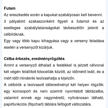
Futam
Az ereszkedés során a kapukat szabályosan kell bevenni.
3 pályabíró szakaszonként figyeli a futamot és az
esetleges szabálytalanságokat távbeszélőn jelenti a
célbíróknak.
Egy vagy több kapu kihagyása vagy a verseny feladása
esetén a versenyzőt kizárjuk.
Célba érkezés, eredményrögzítés
Amint a versenyző áthalad a festékkel is jelzett célvonal
két végén felállított fotocellák között, az időmérő leáll, és a
mért időt mindenki leolvashatja a kijelzőn.
A célbírók a leolvasott időeredményt két helyen rögzítik:
egy korcsoport és nem szerinti nyomtatott táblázatba,
valamint ennek egy nagyméretű, nyilvánosan látható,
papírfunkciós (flipchart) táblára felfogott változatára.