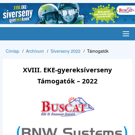
Ugrás
a
tartalomra
Main
Címlap
Archívum
Síverseny 2022
Támogatók
Morzsa
navigation
XVIII. EKE-gyereksíverseny
Támogatók – 2022