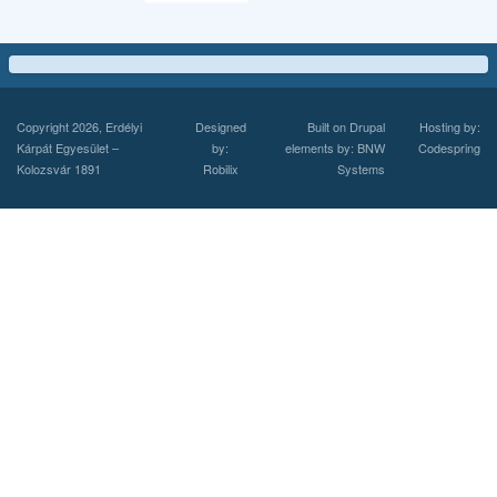
Copyright 2026, Erdélyi
Designed
Built on
Drupal
Hosting by:
Kárpát Egyesület –
by:
elements by: BNW
Codespring
Kolozsvár 1891
Robilix
Systems